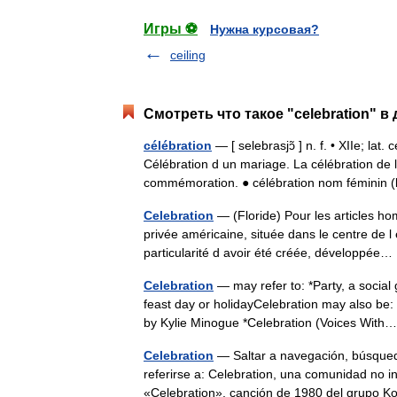
Игры ⚽
Нужна курсовая?
ceiling
Смотреть что такое "celebration" в
célébration
— [ selebrasjɔ̃ ] n. f. • XIIe; lat
Célébration d un mariage. La célébration de 
commémoration. ● célébration nom féminin
Celebration
— (Floride) Pour les articles ho
privée américaine, située dans le centre de l 
particularité d avoir été créée, développé
Celebration
— may refer to: *Party, a social
feast day or holidayCelebration may also be:
by Kylie Minogue *Celebration (Voices Wi
Celebration
— Saltar a navegación, búsqueda
referirse a: Celebration, una comunidad no 
«Celebration», canción de 1980 del grupo