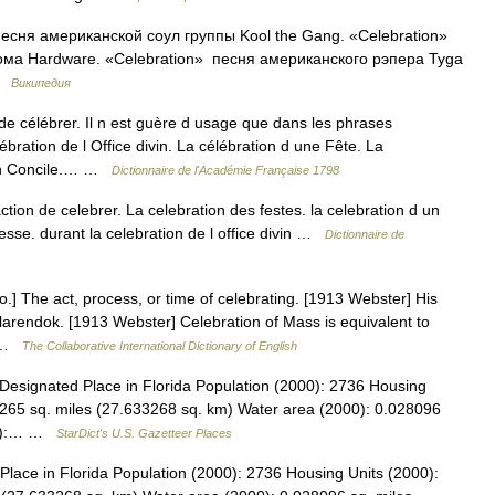
песня американской соул группы Kool the Gang. «Celebration»
ома Hardware. «Celebration» песня американского рэпера Tyga
 …
Википедия
e célébrer. Il n est guère d usage que dans les phrases
bration de l Office divin. La célébration d une Fête. La
 un Concile.… …
Dictionnaire de l'Académie Française 1798
ction de celebrer. La celebration des festes. la celebration d un
esse. durant la celebration de l office divin …
Dictionnaire de
io.] The act, process, or time of celebrating. [1913 Webster] His
larendok. [1913 Webster] Celebration of Mass is equivalent to
o …
The Collaborative International Dictionary of English
esignated Place in Florida Population (2000): 2736 Housing
265 sq. miles (27.633268 sq. km) Water area (2000): 0.028096
000):… …
StarDict's U.S. Gazetteer Places
ace in Florida Population (2000): 2736 Housing Units (2000):