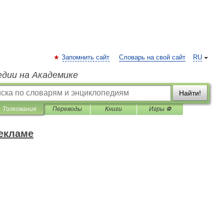
Запомнить сайт
Словарь на свой сайт
RU
едии на Академике
Найти!
Толкования
Переводы
Книги
Игры ⚽
рекламе