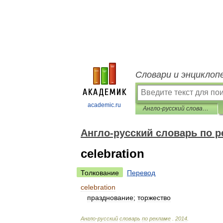
Словари и энциклоп
academic.ru
Англо-русский словарь по рекламе
Англо-русский словарь по 
celebration
Толкование
Перевод
celebration
празднование
;
торжество
Англо
-
русский
словарь
по
рекламе
.
2014
.