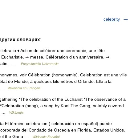
celebrity
 других словарях:
. celebratio ♦ Action de célébrer une cérémonie, une fête.
l Eucharistie. ⇒ messe. Célébration d un anniversaire. ⇒
 (latin… …
Encyclopédie Universelle
monymes, voir Célébration (homonymie). Celebration est une ville
état de Floride, à quelques kilomètres d Orlando. Elle a la
e… …
Wikipédia en Français
 gathering *The celebration of the Eucharist *The observance of a
 *Celebration (song), a song by Kool The Gang, notably covered
th… …
Wikipedia
 El término celebration ( celebración en español) puede
incorporada del Condado de Osceola en Florida, Estados Unidos.
 Kool the Gang …
Wikipedia Español