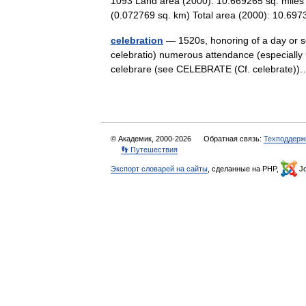
1093 Land area (2000): 10.669265 sq. miles
(0.072769 sq. km) Total area (2000): 10.69
celebration
— 1520s, honoring of a day or se
celebratio) numerous attendance (especially u
celebrare (see CELEBRATE (Cf. celebrate
© Академик, 2000-2026
Обратная связь:
Техподдерж
👣 Путешествия
Экспорт словарей на сайты
, сделанные на PHP,
Jo