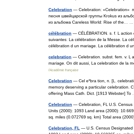
Celebration
— Celebration: «Celebration» 
песня швейцарской группы Krokus из альб
из альбома Careless World: Rise of the…
célébration
— CÉLÉBRATION. s. f. L action d
suivantes: La célébration de la Messe. La célé
célébration d un mariage. La célébration d
celebration
— Celebration. subst. fem. v. L a
mariage. On dit aussi, La celebration de la m
l'Académie française
Celebration
— Cel e*bra tion, n. [L. celebrat
memory deserving a particular celebration. C
offering Mass Cath. Dict. [1913 Webster] T
Celebration
— Celebration, FL U.S. Census D
Units (2000): 1093 Land area (2000): 10.669
sq. miles (0.072769 sq. km) Total area (2
Celebration, FL
— U.S. Census Designated Pl